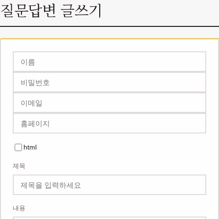
질문답변 글쓰기
이름
비밀번호
이메일
홈페이지
필수
필수
옵션
html
제목
내용