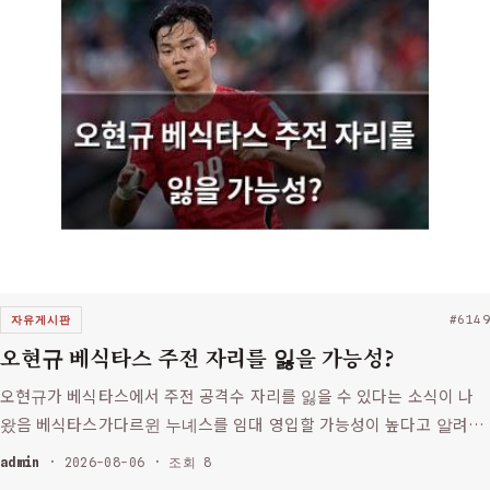
자유게시판
#6149
오현규 베식타스 주전 자리를 잃을 가능성?
오현규가 베식타스에서 주전 공격수 자리를 잃을 수 있다는 소식이 나
왔음 베식타스가다르윈 누녜스를 임대 영입할 가능성이 높다고 알려
짐 벨기에 언론인 사샤타볼리에리는 4일 소셜 미디어에서 이 소식을
admin
· 2026-08-06 · 조회 8
전했음 누녜스는 알 힐랄 소속의 27살 공격수로 베식타스에 오면 주