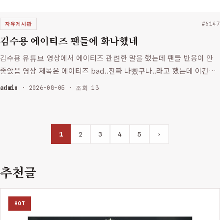
자유게시판
#6147
김수용 에이티즈 팬들에 화나했네
김수용 유튜브 영상에서 에이티즈 관련한 말을 했는데 팬들 반응이 안
좋았음 영상 제목은 에이티즈 bad..진짜 나빴구나..라고 했는데 이건
좀 과격한 표현 같음 김수용은 자신이 어릴 때부터 에이티즈를 좋아했
admin
· 2026-08-05 · 조회 13
지만 최근 팬덤의 행동이 마음에 들지 않았는지 감정을 털어놓은 …
1
2
3
4
5
›
추천글
HOT